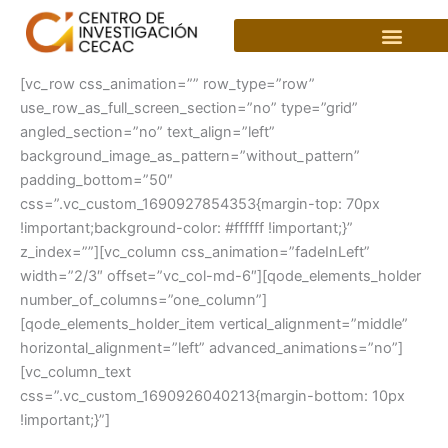
Ir
al
contenido
[vc_row css_animation=”” row_type=”row”
use_row_as_full_screen_section=”no” type=”grid”
angled_section=”no” text_align=”left”
background_image_as_pattern=”without_pattern”
padding_bottom=”50″
css=”.vc_custom_1690927854353{margin-top: 70px
!important;background-color: #ffffff !important;}”
z_index=””][vc_column css_animation=”fadeInLeft”
width=”2/3″ offset=”vc_col-md-6″][qode_elements_holder
number_of_columns=”one_column”]
[qode_elements_holder_item vertical_alignment=”middle”
horizontal_alignment=”left” advanced_animations=”no”]
[vc_column_text
css=”.vc_custom_1690926040213{margin-bottom: 10px
!important;}”]