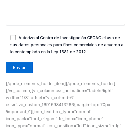
Autorizo al Centro de Investigación CECAC el uso de
sus datos personales para fines comerciales de acuerdo a
lo contemplado en la Ley 1581 de 2012
[/qode_elements_holder_item][/qode_elements_holder]
[/vc_column][vc_column css_animation=”fadeInRight”
width=”1/3″ offset=”vc_col-md-6″
css=”.vc_custom_1691698413266{margin-top: 70px
!important;}”][icon_text box_type=”normal”
icon_pack=”font_elegant” fe_icon=”icon_phone”
icon_type=”normal” icon_position=”left” icon_size=”fa-lg”