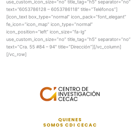
use_custom_icon_size=”no” title_tag=”h5″ separator=”no”
text=”6053786128 – 6053786118″ title=”Teléfonos”]
[icon_text box_type=”normal” icon_pack=”font_elegant”
fe_icon=”icon_map” icon_type=”normal”
icon_position=”left” icon_size=”fa-lg”
use_custom_icon_size=”no” title_tag=”h5″ separator=”no”
text=”Cra. 55 #84 – 94″ title=”Dirección”][/vc_column]
[/vc_row]
QUIENES
SOMOS CDI CECAC