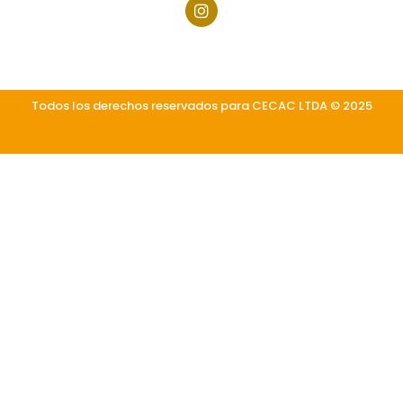
I
n
s
t
a
g
r
Todos los derechos reservados para CECAC LTDA © 2025
a
m